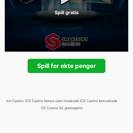
Spill gratis
Spill for ekte penger
Ice Casino
ICE Casino bonus uten innskudd
ICE Casino bonuskode
CE Casino 50 gratisspinn